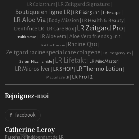
LR Zeitgard Signature
LR Colostrum
|
|
Boutique en ligne LR
LR Elixir 5 in 1
L-Recapin
|
|
|
LR Aloe Via
Body Mission
LR Health & Beauty
|
|
|
LR Zeitgard Pro
LR Care Box
Dentifrice LR
|
|
|
Aloe Vera friends 3 in 1
LR Aloe vera
|
|
|
Health Mission
Racine Q10
|
|
LR Active Freedom
Zeitgard racine special care colagene
|
|
LR Emergency Box
LR Lifetakt
LR MindMaster
Serum Niacinamide
|
|
|
LR Thermo Lotion
LR Microsilver
LR SHOP
|
|
|
LR Pro 12
Maquillage LR
|
Rejoignez-moi
facebook
Catherine Leroy
Partenaire indépendant de LR