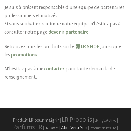
Je suis à présent responsable d’une équipe de partenaires
professionnels et motivés.
Si vous souhaitez rejoindre notre équipe, n’hésitez pas à
consulter notre page
devenir partenaire
.
Retrouvez tous les produits sur le
LR SHOP
, ainsi que
les
promotions
.
N'hésitez pas à me
contacter
pour toute demande de
renseignement...
LR Propolis
Produit LR pour maigrir
|
|
LR Figu Active
|
Parfums LR
Aloe Vera Sun
|
|
|
|
LR Classics
Produits de beauté